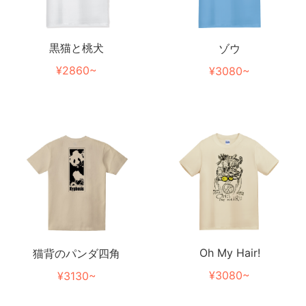
黒猫と桃犬
ゾウ
¥2860~
¥3080~
Oh My Hair!
猫背のパンダ四角
¥3080~
¥3130~