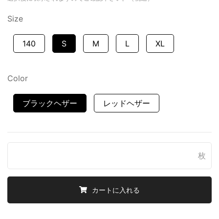
Size
140
S
M
L
XL
Color
ブラックヘザー
レッドヘザー
枚
カートに入れる