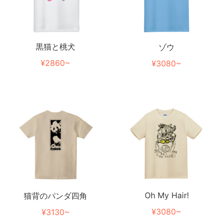
黒猫と桃犬
ゾウ
¥2860~
¥3080~
Oh My Hair!
猫背のパンダ四角
¥3080~
¥3130~