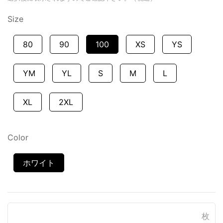
Size
80
90
100
XS
YS
YM
YL
S
M
L
XL
2XL
Color
ホワイト
枚