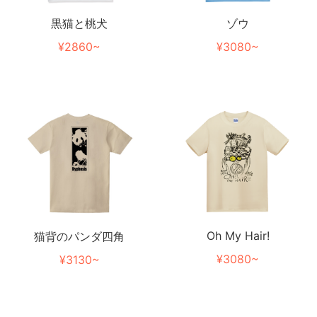
黒猫と桃犬
ゾウ
¥2860~
¥3080~
Oh My Hair!
猫背のパンダ四角
¥3080~
¥3130~