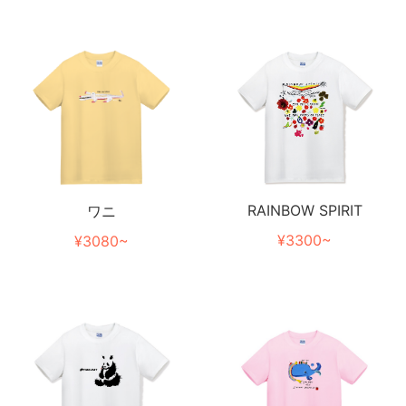
RAINBOW SPIRIT
ワニ
¥3300~
¥3080~