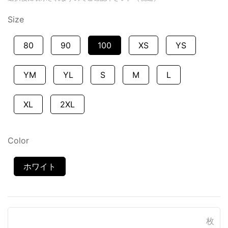
Size
80
90
100
XS
YS
YM
YL
S
M
L
XL
2XL
Color
ホワイト
枚