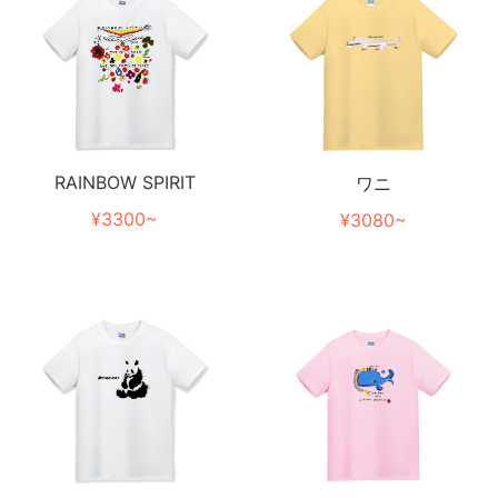
RAINBOW SPIRIT
ワニ
¥3300~
¥3080~