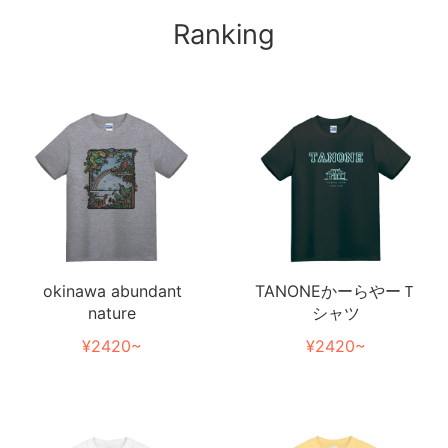
Ranking
TANONEかーらやーＴ
okinawa abundant
シャツ
nature
¥2420~
¥2420~