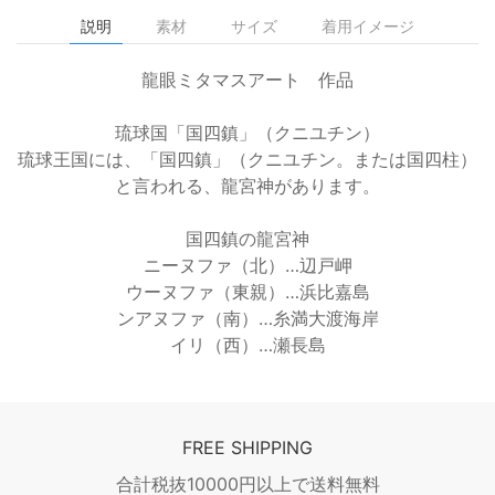
説明
素材
サイズ
着用イメージ
龍眼ミタマスアート 作品
琉球国「国四鎮」（クニユチン）
琉球王国には、「国四鎮」（クニユチン。または国四柱）
と言われる、龍宮神があります。
国四鎮の龍宮神
ニーヌファ（北）…辺戸岬
ウーヌファ（東親）…浜比嘉島
ンアヌファ（南）…糸満大渡海岸
イリ（西）…瀬長島
FREE SHIPPING
合計税抜10000円以上で送料無料