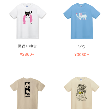
黒猫と桃犬
ゾウ
¥2860~
¥3080~