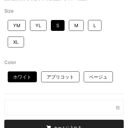
Size
YM
YL
S
M
L
XL
Color
ホワイト
アプリコット
ベージュ
枚
カートに入れる