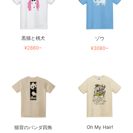
黒猫と桃犬
ゾウ
¥2860~
¥3080~
Oh My Hair!
猫背のパンダ四角