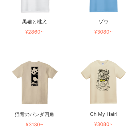
黒猫と桃犬
ゾウ
¥2860~
¥3080~
Oh My Hair!
猫背のパンダ四角
¥3080~
¥3130~